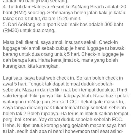
adalah 40 baht (RM4) seorang.
4. Tut-tut dari Haleeva Resort ke AoNang Beach adalah 20
baht (RM2) seorang. Sebenarnya boleh jalan kaki je kalau
taknak naik tut-tut, dalam 15-20 minit.
5. Dari AoNang ke airport Krabi naik bas adalah 300 baht
(RM30) untuk dua orang.
Masa beli tiket ni, saya ambil insurans sekali. Check-in
luggage tak ambil sebab cukup je hand luggage tu bawak
barang untuk dua orang untuk 5 hari. Check-in luggage je
dah berapa kan. Haha kena jimat ok, mana yang boleh
kurangkan, kita kurangkan.
Lagi satu, saya buat web check in. So kan boleh check in
awal 5 hari. Tengok tak dapat tempat duduk sebelah-
sebelah. Masa ni dah terfikir nak beli tempat duduk je. Rm6
satu tempat. Fikir punya fikir, tak payahlah. Rasa bazir pulak
walaupun rm24 je pun. So kat LCCT dekat gate masuk tu,
saya tanya diorang nak tukar tempat bagi sebelah-sebelah
boleh tak ? Boleh rupanya. Ha terus mintak tukarkan tempat
pergi balik terus. Yay dapat duduk sebelah-sebelah FOC.
Hehe. Ni tips untuk korang yang gelabah macam saya hari
tu lah, sedih dah apa ni pergi honeymoon tapi seat asing-