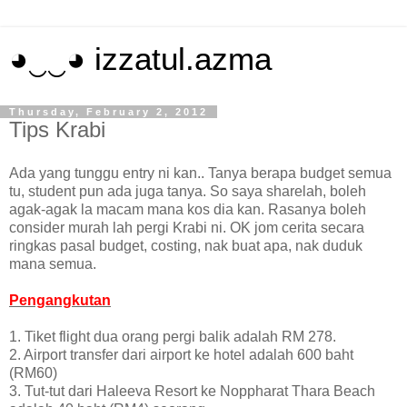
◕‿‿◕ izzatul.azma
Thursday, February 2, 2012
Tips Krabi
Ada yang tunggu entry ni kan.. Tanya berapa budget semua
tu, student pun ada juga tanya. So saya sharelah, boleh
agak-agak la macam mana kos dia kan. Rasanya boleh
consider murah lah pergi Krabi ni. OK jom cerita secara
ringkas pasal budget, costing, nak buat apa, nak duduk
mana semua.
Pengangkutan
1. Tiket flight dua orang pergi balik adalah RM 278.
2. Airport transfer dari airport ke hotel adalah 600 baht
(RM60)
3. Tut-tut dari Haleeva Resort ke Noppharat Thara Beach