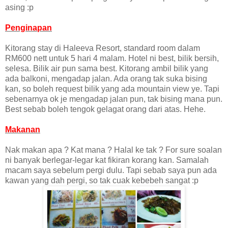
asing :p
Penginapan
Kitorang stay di Haleeva Resort, standard room dalam
RM600 nett untuk 5 hari 4 malam. Hotel ni best, bilik bersih,
selesa. Bilik air pun sama best. Kitorang ambil bilik yang
ada balkoni, mengadap jalan. Ada orang tak suka bising
kan, so boleh request bilik yang ada mountain view ye. Tapi
sebenarnya ok je mengadap jalan pun, tak bising mana pun.
Best sebab boleh tengok gelagat orang dari atas. Hehe.
Makanan
Nak makan apa ? Kat mana ? Halal ke tak ? For sure soalan
ni banyak berlegar-legar kat fikiran korang kan. Samalah
macam saya sebelum pergi dulu. Tapi sebab saya pun ada
kawan yang dah pergi, so tak cuak kebebeh sangat :p