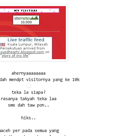
ahernyaaaaaaaa
dah mendpt visitornya yang ke 10k
teka la siapa?
rasanya takyah teka laa
sme dah taw pon..
hiks..
maceh yer pada semua yang