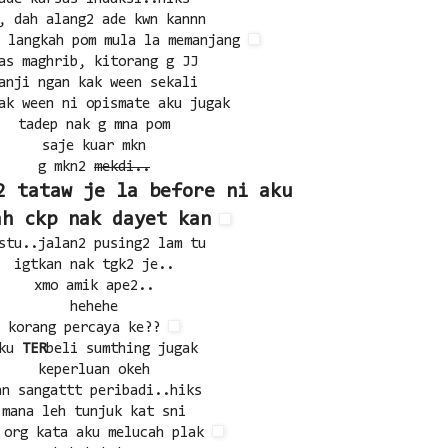
, dah alang2 ade kwn kannn
, langkah pom mula la memanjang
as maghrib, kitorang g JJ
anji ngan kak ween sekali
ak ween ni opismate aku jugak
tadep nak g mna pom
saje kuar mkn
g mkn2
mekdi..
2 tataw je la before ni aku
ah ckp nak dayet kan
stu..jalan2 pusing2 lam tu
igtkan nak tgk2 je..
xmo amik ape2..
hehehe
korang percaya ke??
aku
TER
beli sumthing jugak
keperluan okeh
an sangattt peribadi..hiks
mana leh tunjuk kat sni
 org kata aku melucah plak