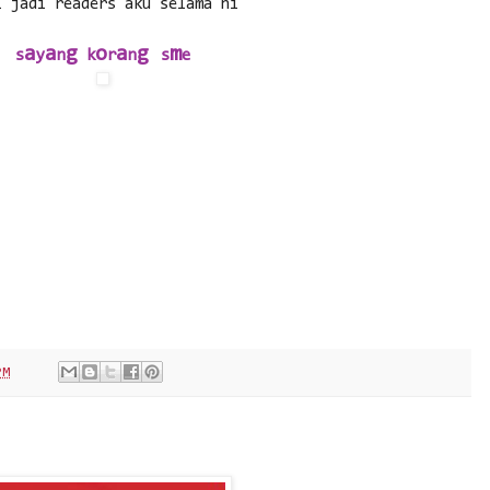
i jadi readers aku selama ni
a
a
g
o
a
g
m
s
y
n
k
r
n
s
e
PM