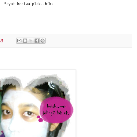
*ayat keciwa plak..hiks
AM