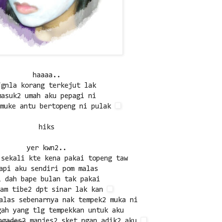
haaaa..
jgnla korang terkejut lak
masuk2 umah aku pepagi ni
 muke antu bertopeng ni pulak
hiks
yer kwn2..
 sekali kte kena pakai topeng taw
api aku sendiri pom malas
i dah bape bulan tak pakai
lam tibe2 dpt sinar lak kan
alas sebenarnya nak tempek2 muka ni
gah yang tlg tempekkan untuk aku
ngades2
manjes2 sket ngan adik2 aku