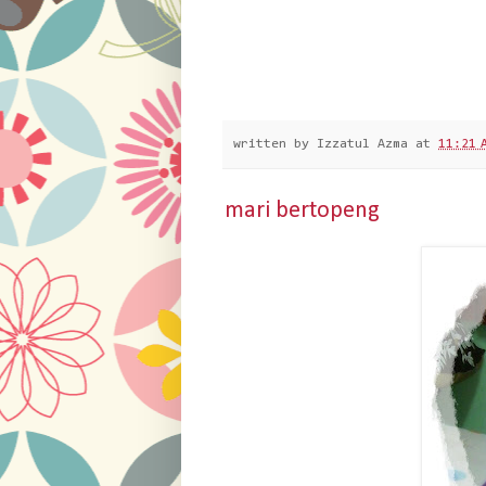
written by
Izzatul Azma
at
11:21 
mari bertopeng