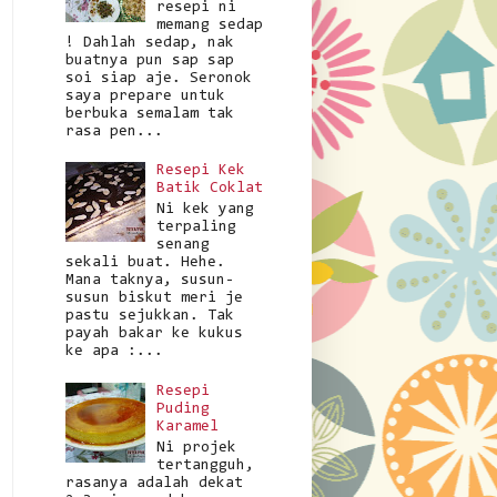
resepi ni
memang sedap
! Dahlah sedap, nak
buatnya pun sap sap
soi siap aje. Seronok
saya prepare untuk
berbuka semalam tak
rasa pen...
Resepi Kek
Batik Coklat
Ni kek yang
terpaling
senang
sekali buat. Hehe.
Mana taknya, susun-
susun biskut meri je
pastu sejukkan. Tak
payah bakar ke kukus
ke apa :...
Resepi
Puding
Karamel
Ni projek
tertangguh,
rasanya adalah dekat