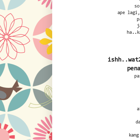
so
ape lagi
p
j
ha..k
ishh..wat
pen
pa
d
kang