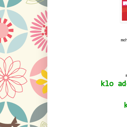
me
klo ad