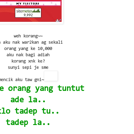
weh korang~~
h aku nak war2kan ag sekali
orang yang ke 10,000
aku nak bagi adiah
korang xnk ke?
sunyi sepi je sme
mencik aku taw gni~
e orang yang tuntut
ade la..
klo tadep tu..
tadep la..