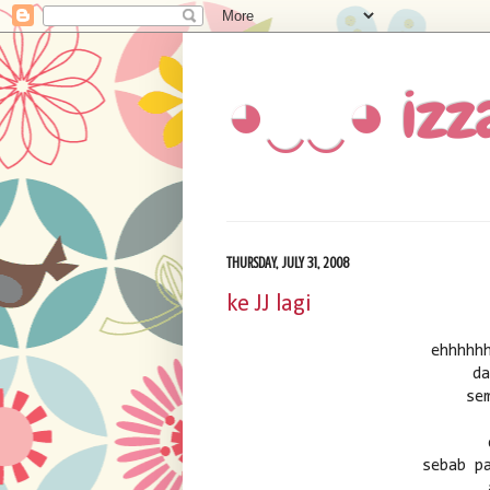
◕‿‿◕ izz
THURSDAY, JULY 31, 2008
ke JJ lagi
ehhhhh
d
se
sebab p