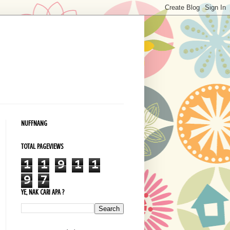
NUFFNANG
TOTAL PAGEVIEWS
1
1
9
1
1
9
7
YE, NAK CARI APA ?