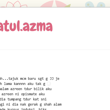
atul.azma
hh...tajuk mcm baru sgt g JJ je
ah lama kannnn aku tak g
malam azreen tdur bilik aku
azreen ni opismate aku
dia tumpang tdur kat sni
agi ni dia nak gerak g shah alam
ade kursus induksi..hiks