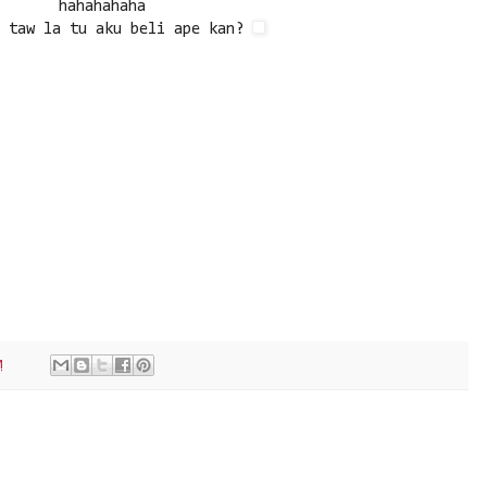
hahahahaha
h taw la tu aku beli ape kan?
M