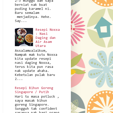
2-3 minggu dah saya
berniat nak buat
puding karamel ni.
Baru semalam
menjadinya. Hehe.
Say...
Resepi Noxxa
: Nasi
Daging dan
Air Asam
Utara
Assalamualaikum,
Nampak mak kutu Noxxa
kita update resepi
nasi daging Noxxa,
terus kita pun rasa
nak update ahaha.
Kebetulan pulak baru
2...
Resepi Bihun Goreng
Singapore / Putih
Hari tu masa potluck ,
saya masak bihun
goreng Singapore.
Sungguh tak confident