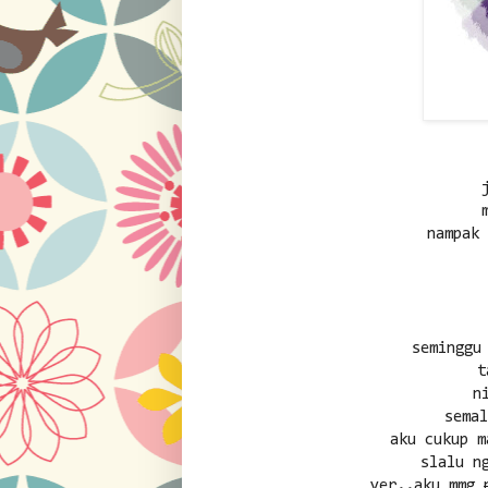
nampak
seminggu
t
n
sema
aku cukup m
slalu n
yer..aku mmg