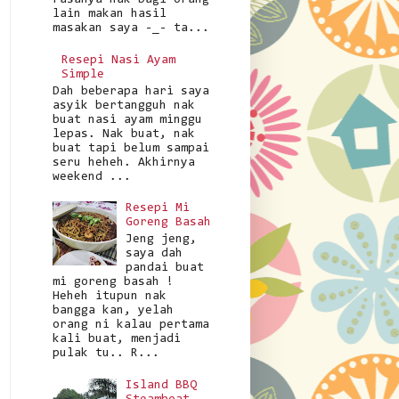
rasanya nak bagi orang
lain makan hasil
masakan saya -_- ta...
Resepi Nasi Ayam
Simple
Dah beberapa hari saya
asyik bertangguh nak
buat nasi ayam minggu
lepas. Nak buat, nak
buat tapi belum sampai
seru heheh. Akhirnya
weekend ...
Resepi Mi
Goreng Basah
Jeng jeng,
saya dah
pandai buat
mi goreng basah !
Heheh itupun nak
bangga kan, yelah
orang ni kalau pertama
kali buat, menjadi
pulak tu.. R...
Island BBQ