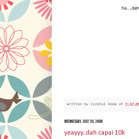
ha..da
written by
Izzatul Azma
at
9:43 A
WEDNESDAY, JULY 30, 2008
yeayyy..dah capai 10k