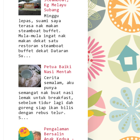
Steamboat,
Kg Melayu
Subang
Minggu
lepas, suami saya
terasa nak makan
steamboat buffet.
Mula-mula ingat nak
makan dekat satu
restoran steamboat
buffet dekat Dataran
Su...
Petua Baiki
Nasi Mentah
Cerita
semalam, aku
punya
semangat nak buat nasi
lemak untuk breakfast,
sebelum tidur lagi dah
goreng siap ikan bilis
dengan rebus telur.
S...
Pengalaman
Bersalin
Anak Kedua -