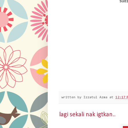
sud
written by
Izzatul Azma
at
12:17 
lagi sekali nak igtkan..